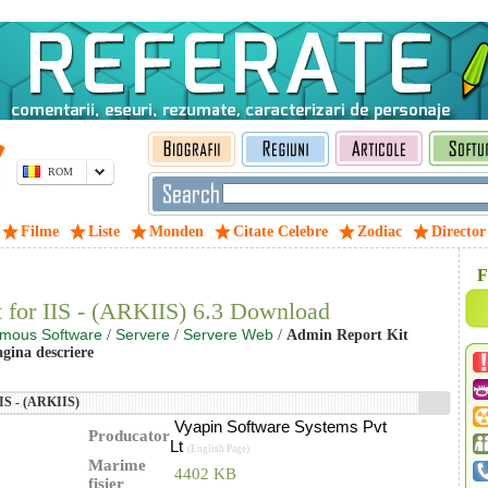
ROM
Filme
Liste
Monden
Citate Celebre
Zodiac
Director
F
 for IIS - (ARKIIS) 6.3 Download
mous Software
Servere
Servere Web
/
/
/
Admin Report Kit
agina descriere
IIS - (ARKIIS)
Vyapin Software Systems Pvt
Producator
Lt
(English Page)
Marime
4402 KB
fisier