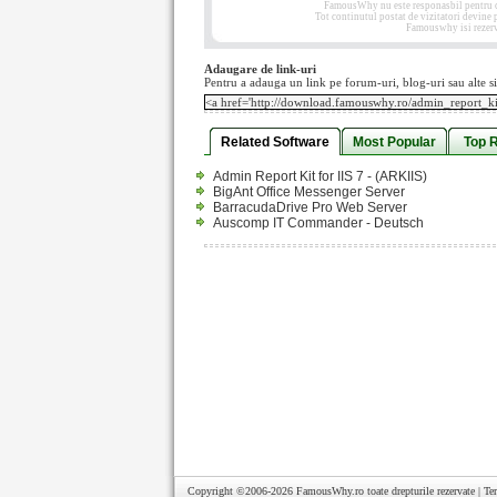
FamousWhy nu este responasbil pentru con
Tot continutul postat de vizitatori devine
Famouswhy isi rezerva
Adaugare de link-uri
Pentru a adauga un link pe forum-uri, blog-uri sau alte si
Related Software
Most Popular
Top 
Admin Report Kit for IIS 7 - (ARKIIS)
BigAnt Office Messenger Server
BarracudaDrive Pro Web Server
Auscomp IT Commander - Deutsch
Copyright ©2006-2026
FamousWhy.ro
toate drepturile rezervate |
Te