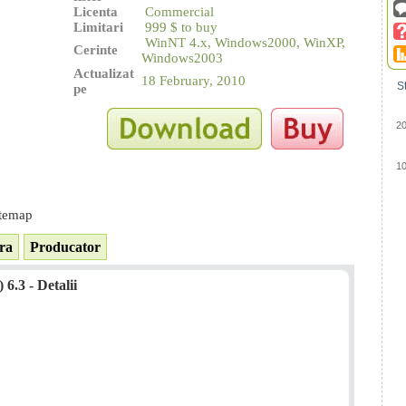
Licenta
Commercial
Limitari
999 $ to buy
WinNT 4.x, Windows2000, WinXP,
Cerinte
Windows2003
Actualizat
18 February, 2010
St
pe
2
1
itemap
ra
Producator
6.3 - Detalii