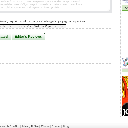
tinutul postat de vizitatori sau pentru descrierea oferita de producatori.
 proprietatea FamousWhy si nu pot fi copiate sau distribuite sub nicio forma!
 dreptul sa aprobe sau sa stearga comentariile postate.
Se
te-uri, copiati codul de mai jos si adaugati-l pe pagina respectiva:
Rated
Editor's Reviews
rmeni & Conditii
|
Privacy Policy
|
Trimite
|
Contact
|
Blog