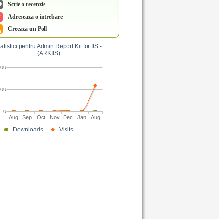
Scrie o recenzie
Adreseaza o intrebare
Creeaza un Poll
atistici pentru Admin Report Kit for IIS -
(ARKIIS)
000
000
0
Aug
Sep
Oct
Nov
Dec
Jan
Aug
Downloads
Visits