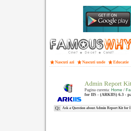
Nascuti azi
Nascuti unde
Educatie
Admin Report Kit
Home
Fa
Pagina curenta:
/
for IIS - (ARKIIS) 6.3 - p
Q:
Ask a Question about Admin Report Kit for 