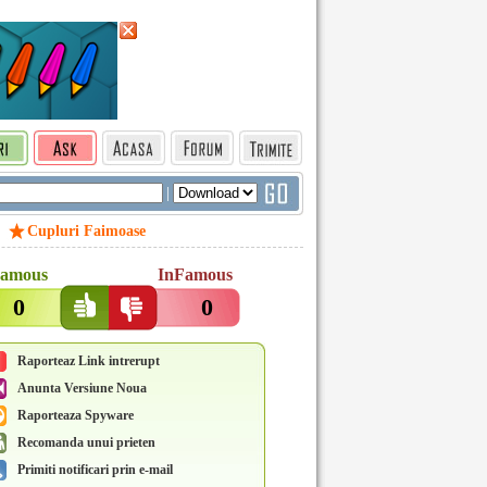
|
Cupluri Faimoase
amous
InFamous
0
0
Raporteaz Link intrerupt
Anunta Versiune Noua
Raporteaza Spyware
Recomanda unui prieten
Primiti notificari prin e-mail