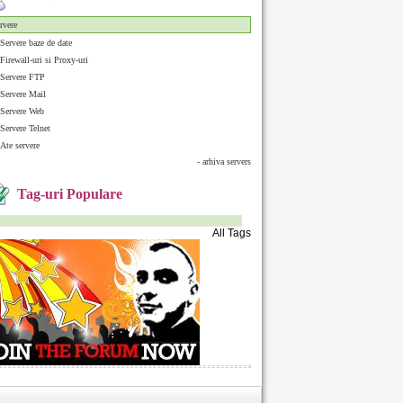
rvere
Servere baze de date
Firewall-uri si Proxy-uri
Servere FTP
Servere Mail
Servere Web
Servere Telnet
Ate servere
- arhiva servers
Tag-uri Populare
All Tags