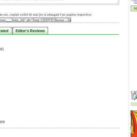
Mp
te-uri, copiati codul de mai jos si adaugati-l pe pagina respectiva:
Rated
Editor's Reviews
e)
are