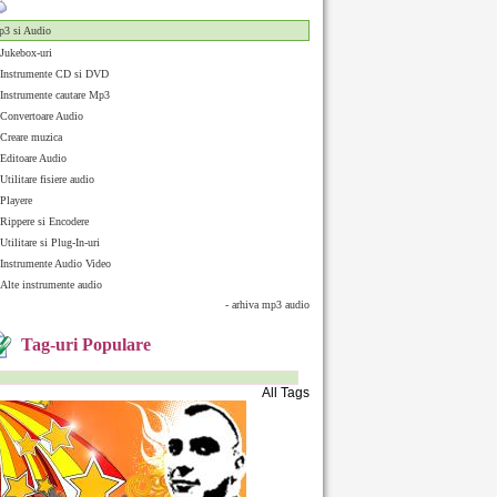
3 si Audio
Jukebox-uri
Instrumente CD si DVD
Instrumente cautare Mp3
Convertoare Audio
Creare muzica
Editoare Audio
Utilitare fisiere audio
Playere
Rippere si Encodere
Utilitare si Plug-In-uri
Instrumente Audio Video
Alte instrumente audio
- arhiva mp3 audio
Tag-uri Populare
All Tags