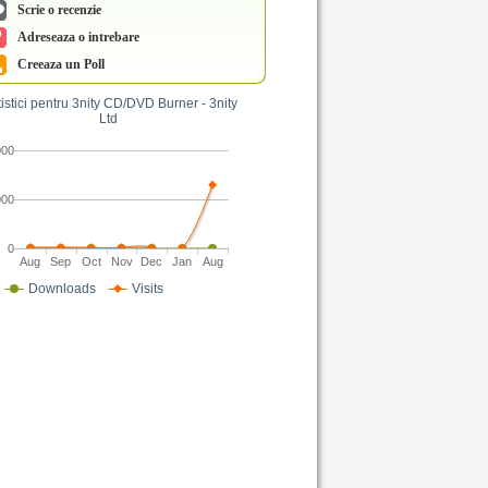
Scrie o recenzie
Adreseaza o intrebare
Creeaza un Poll
tistici pentru 3nity CD/DVD Burner - 3nity
Ltd
000
000
0
Aug
Sep
Oct
Nov
Dec
Jan
Aug
Downloads
Visits