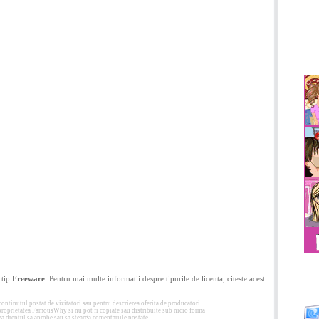
 tip
Freeware
. Pentru mai multe informatii despre tipurile de licenta, citeste acest
tinutul postat de vizitatori sau pentru descrierea oferita de producatori.
 proprietatea FamousWhy si nu pot fi copiate sau distribuite sub nicio forma!
 dreptul sa aprobe sau sa stearga comentariile postate.