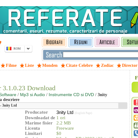
ROM
Filme
Liste
Monden
Citate Celebre
Zodiac
Director
F
 3.1.0.23 Download
Software
Mp3 si Audio
Instrumente CD si DVD
/
/
/
3nity
 descriere
 3nity Ltd
Producator
3nity Ltd
(English Page)
Downloadat de
1 ori
Marime fisier
2.2 MB
Licenta
Freeware
Limitari
$0