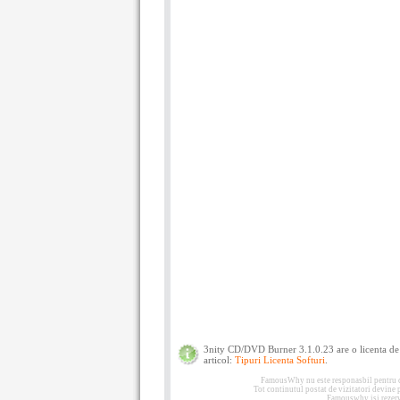
3nity CD/DVD Burner 3.1.0.23 are o licenta de
articol:
Tipuri Licenta Softuri
.
FamousWhy nu este responasbil pentru con
Tot continutul postat de vizitatori devine
Famouswhy isi rezerva