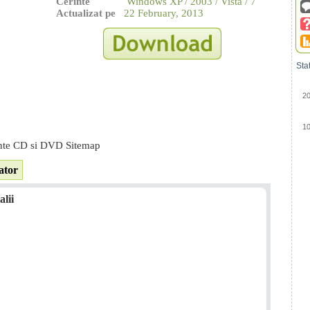
Cerinte
Windows XP / 2003 / Vista / 7
Actualizat pe
22 February, 2013
Sta
2
1
nte CD si DVD Sitemap
ator
lii