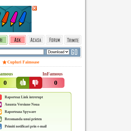
|
Cupluri Faimoase
amous
InFamous
0
0
Raporteaz Link intrerupt
Anunta Versiune Noua
Raporteaza Spyware
Recomanda unui prieten
Primiti notificari prin e-mail