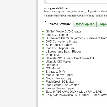
Adaugare de link-uri
Pentru a adauga un link pe forum-uri, blog-uri sau alte si
Related Software
Most Popular
Top 
GiliSoft Movie DVD Creator
idoo DVD Ripper
BurnAware Premium (formerly BurnAware Hom
DVD Converter Ultimate
Soft4Boost AGrabby
idoo DVD Ripper Free
dBpoweramp Batch Ripper
VirtualDVD
Ultimate ISO Burner - CrackdownSoft
Ultimate ISO Maker
DoStudio
OSFMount
Blu-ray to MKV
Magic Blu-ray Ripper
Magic Blu-ray Copy
FlashCrest ISO Maker
idoo Secure Disc Creator
Leawo Blu-ray Ripper
Easy MPEG / AVI / DIVX / WMV / RM to DVD
Easy Avi/Divx/Xvid to DVD Burner - Ether Softw