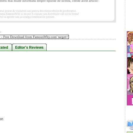
entru mai multe informatii despre tipurile de licenta, citeste acest articol:
 postat de vizitatori sau pentru descrierea oferita de producatori.
etatea FamousWhy si nu pot fi copiate sau distribuite sub nicio forma!
ul sa aprobe sau sa stearga comentariile postate.
:
Rated
Editor's Reviews
on