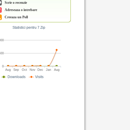
Scrie o recenzie
Adreseaza o intrebare
Creeaza un Poll
Statistici pentru 7 Zip
000
500
0
Aug
Sep
Oct
Nov
Dec
Jan
Aug
Downloads
Visits