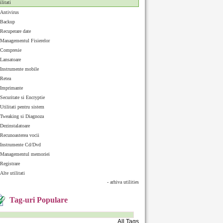
ilitati
Antivirus
Backup
Recuperare date
Managementul Fisierelor
Compresie
Lansatoare
Instrumente mobile
Retea
Imprimante
Securitate si Encryptie
Utilitati pentru sistem
Tweaking si Diagnoza
Dezinstalatoare
Recunoasterea vocii
Instrumente Cd/Dvd
Managementul memoriei
Registrare
Alte utilitati
- arhiva utilities
Tag-uri Populare
All Tags