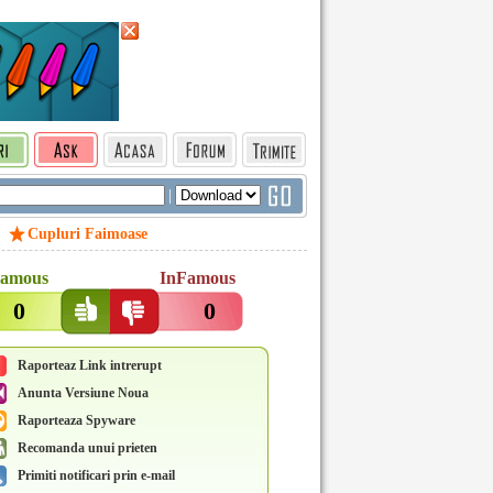
|
Cupluri Faimoase
amous
InFamous
0
0
Raporteaz Link intrerupt
Anunta Versiune Noua
Raporteaza Spyware
Recomanda unui prieten
Primiti notificari prin e-mail