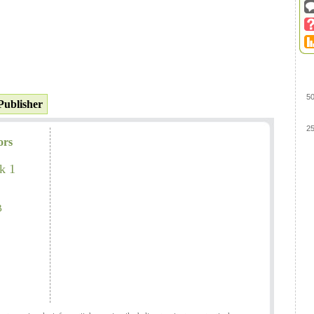
5
Publisher
2
ors
k 1
B