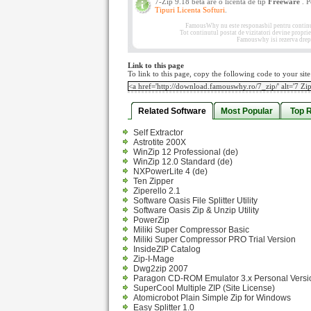
7-Zip 9.18 beta are o licenta de tip
Freeware
. P
Tipuri Licenta Softuri
.
FamousWhy nu este responasbil pentru continutul
Tot continutul postat de vizitatori devine propri
Famouswhy isi rezerva drept
Link to this page
To link to this page, copy the following code to your site
Related Software
Most Popular
Top 
Self Extractor
Astrotite 200X
WinZip 12 Professional (de)
WinZip 12.0 Standard (de)
NXPowerLite 4 (de)
Ten Zipper
Ziperello 2.1
Software Oasis File Splitter Utility
Software Oasis Zip & Unzip Utility
PowerZip
Miliki Super Compressor Basic
Miliki Super Compressor PRO Trial Version
InsideZIP Catalog
Zip-I-Mage
Dwg2zip 2007
Paragon CD-ROM Emulator 3.x Personal Versi
SuperCool Multiple ZIP (Site License)
Atomicrobot Plain Simple Zip for Windows
Easy Splitter 1.0