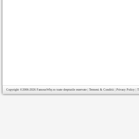
Copyright ©2006-2026
FamousWhy.ro
toate drepturile rezervate |
Termeni & Conditii
|
Privacy Policy
|
T