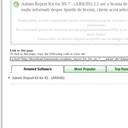
Admin Report Kit for IIS 7 - (ARKIIS) 2.1 are o licenta de
multe informatii despre tipurile de licenta, citeste acest artic
FamousWhy nu este responasbil pentru continutul postat de vizitatori s
producatori.
Tot continutul postat de vizitatori devine proprietatea FamousWhy si nu p
nicio forma!
Famouswhy isi rezerva dreptul sa aprobe sau sa stearga com
Link to this page
To link to this page, copy the following code to your site:
Related Software
Most Popular
Top Rat
Admin Report Kit for IIS - (ARKIIS)