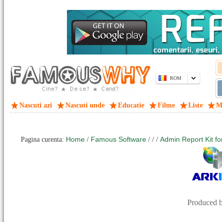
ROM
Nascuti azi
Nascuti unde
Educatie
Filme
Liste
M
Home
Famous Software
Admin Report Kit for
Pagina curenta:
/
/
/
/
Produced 