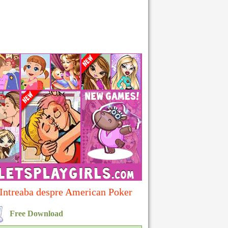
Intreaba despre American Poker
Free Download