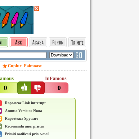
|
Cupluri Faimoase
amous
InFamous
0
0
Raporteaz Link intrerupt
Anunta Versiune Noua
Raporteaza Spyware
Recomanda unui prieten
Primiti notificari prin e-mail