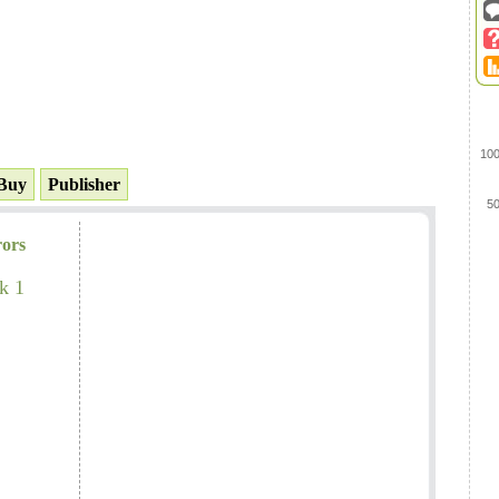
10
Buy
Publisher
5
ors
k 1