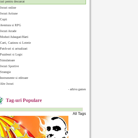
curi pentru descarcat
Jocuri online
Jocuri Actiune
Copii
Aventura si RPG
Jocuri Arcade
Moduri/Adaugari/Harti
Carti, Cazinou si Loterie
Patch-uri si actualizari
Puzzleuri si Logic
Simulatoare
Jocuri Sportive
Strategie
Instrumente si editoare
Alte Jocuri
- arhiva games
Tag-uri Populare
All Tags