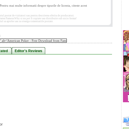
 Pentru mai multe informatii despre tipurile de licenta, citeste acest
 postat de vizitatori sau pentru descrierea oferita de producatori.
etatea FamousWhy si nu pot fi copiate sau distribuite sub nicio forma!
ul sa aprobe sau sa stearga comentariile postate.
:
Rated
Editor's Reviews
or