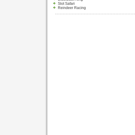
Slot Safari
Reindeer Racing