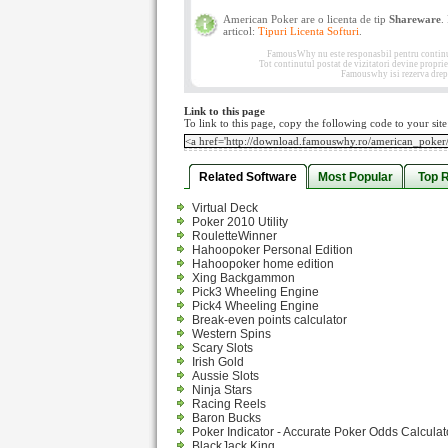
American Poker are o licenta de tip
Shareware
.
articol:
Tipuri Licenta Softuri
.
FamousWhy nu este responasbil pentru continutul
Tot continutul postat de vizitatori devine propri
Famouswhy isi rezerva drept
Link to this page
To link to this page, copy the following code to your site
Related Software
Most Popular
Top 
Virtual Deck
Poker 2010 Utility
RouletteWinner
Hahoopoker Personal Edition
Hahoopoker home edition
Xing Backgammon
Pick3 Wheeling Engine
Pick4 Wheeling Engine
Break-even points calculator
Western Spins
Scary Slots
Irish Gold
Aussie Slots
Ninja Stars
Racing Reels
Baron Bucks
Poker Indicator - Accurate Poker Odds Calculat
BlackJack King