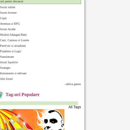
curi pentru descarcat
Jocuri online
Jocuri Actiune
Copii
Aventura si RPG
Jocuri Arcade
Moduri/Adaugari/Harti
Carti, Cazinou si Loterie
Patch-uri si actualizari
Puzzleuri si Logic
Simulatoare
Jocuri Sportive
Strategie
Instrumente si editoare
Alte Jocuri
- arhiva games
Tag-uri Populare
All Tags