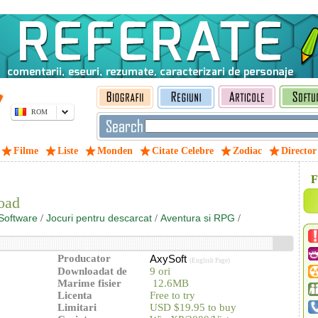
ROM
Filme
Liste
Monden
Citate Celebre
Zodiac
Director
F
oad
Software
Jocuri pentru descarcat
Aventura si RPG
/
/
/
Producator
AxySoft
(English Page)
Downloadat de
9 ori
Marime fisier
12.6MB
Licenta
Free to try
Limitari
USD $19.95 to buy