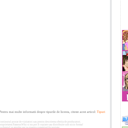
 Pentru mai multe informatii despre tipurile de licenta, citeste acest articol:
Tipuri
tinutul postat de vizitatori sau pentru descrierea oferita de producatori.
 proprietatea FamousWhy si nu pot fi copiate sau distribuite sub nicio forma!
 dreptul sa aprobe sau sa stearga comentariile postate.