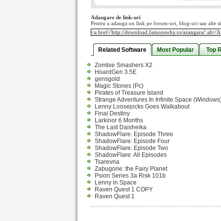
Adaugare de link-uri
Pentru a adauga un link pe forum-uri, blog-uri sau alte si
Related Software
Most Popular
Top 
Zombie Smashers X2
HoardGen 3.5E
gensgold
Magic Stones (Pc)
Pirates of Treasure Island
Strange Adventures In Infinite Space (Windows
Lenny Loosejocks Goes Walkabout
Final Destiny
Larkinor 6 Months
The Last Daisheika
ShadowFlare: Episode Three
ShadowFlare: Episode Four
ShadowFlare: Episode Two
ShadowFlare: All Episodes
Tsarevna
Zabugorie: the Fairy Planet
Psion Series 3a Risk 101b
Lenny in Space
Raven Quest 1 COPY
Raven Quest 1