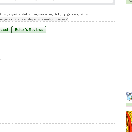
Jo
te-uri, copiati codul de mai jos si adaugati-l pe pagina respectiva:
Rated
Editor's Reviews
)