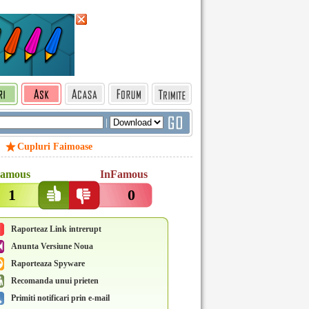
|
Cupluri Faimoase
amous
InFamous
1
0
Raporteaz Link intrerupt
Anunta Versiune Noua
Raporteaza Spyware
Recomanda unui prieten
Primiti notificari prin e-mail