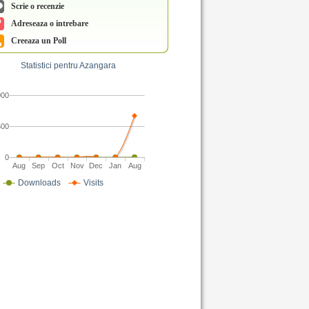
Scrie o recenzie
Adreseaza o intrebare
Creeaza un Poll
Statistici pentru Azangara
000
500
0
Aug
Sep
Oct
Nov
Dec
Jan
Aug
Downloads
Visits