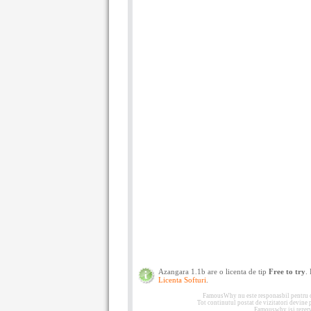
Azangara 1.1b are o licenta de tip
Free to try
.
Licenta Softuri
.
FamousWhy nu este responasbil pentru con
Tot continutul postat de vizitatori devine
Famouswhy isi rezerva