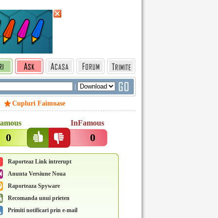
|
Cupluri Faimoase
amous
InFamous
0
0
Raporteaz Link intrerupt
Anunta Versiune Noua
Raporteaza Spyware
Recomanda unui prieten
Primiti notificari prin e-mail