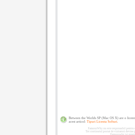
Between the Worlds SP (Mac OS X) are o licent
acest articol:
Tipuri Licenta Softuri
.
FamousWhy nu este responasbil pentru con
Tot continutul postat de vizitatori devine
Famouswhy isi rezerva