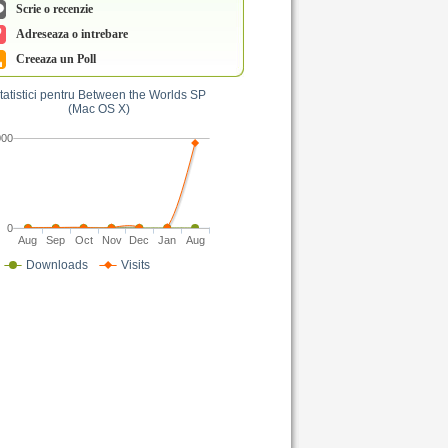
Scrie o recenzie
Adreseaza o intrebare
Creeaza un Poll
tatistici pentru Between the Worlds SP
(Mac OS X)
000
0
Aug
Sep
Oct
Nov
Dec
Jan
Aug
Downloads
Visits