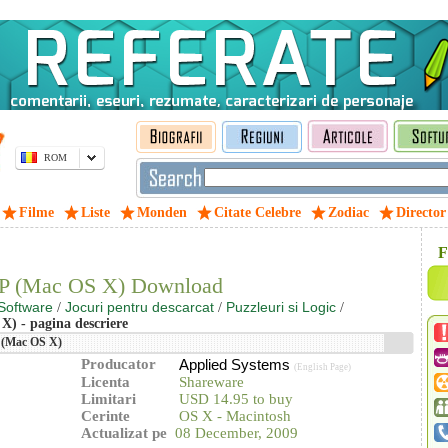
ROM
Filme
Liste
Monden
Citate Celebre
Zodiac
Director
F
SP (Mac OS X) Download
Software
Jocuri pentru descarcat
Puzzleuri si Logic
/
/
/
) - pagina descriere
 (Mac OS X)
Producator
Applied Systems
(English Page)
Licenta
Shareware
Limitari
USD 14.95 to buy
Cerinte
OS X - Macintosh
Actualizat pe
08 December, 2009