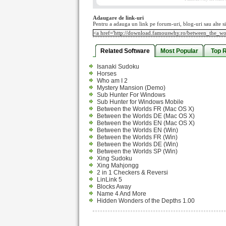
Adaugare de link-uri
Pentru a adauga un link pe forum-uri, blog-uri sau alte si
Related Software
Most Popular
Top 
Isanaki Sudoku
Horses
Who am I 2
Mystery Mansion (Demo)
Sub Hunter For Windows
Sub Hunter for Windows Mobile
Between the Worlds FR (Mac OS X)
Between the Worlds DE (Mac OS X)
Between the Worlds EN (Mac OS X)
Between the Worlds EN (Win)
Between the Worlds FR (Win)
Between the Worlds DE (Win)
Between the Worlds SP (Win)
Xing Sudoku
Xing Mahjongg
2 in 1 Checkers & Reversi
LinLink 5
Blocks Away
Name 4 And More
Hidden Wonders of the Depths 1.00