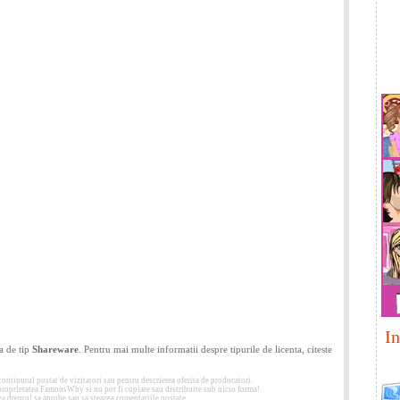
In
a de tip
Shareware
. Pentru mai multe informatii despre tipurile de licenta, citeste
tinutul postat de vizitatori sau pentru descrierea oferita de producatori.
 proprietatea FamousWhy si nu pot fi copiate sau distribuite sub nicio forma!
 dreptul sa aprobe sau sa stearga comentariile postate.