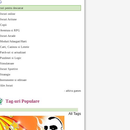
curi pentru descarcat
Jocuri online
Jocuri Actiune
Copii
Aventura si RPG
Jocuri Arcade
Moduri/Adaugari/Harti
Carti, Cazinou si Loterie
Patch-uri si actualizari
Puzzleuri si Logic
Simulatoare
Jocuri Sportive
Strategie
Instrumente si editoare
Alte Jocuri
- arhiva games
Tag-uri Populare
All Tags