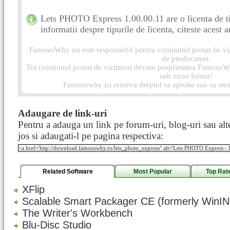
Lets PHOTO Express 1.00.00.11 are o licenta de 
informatii despre tipurile de licenta, citeste acest a
FamousWhy nu este responasbil pentru continutul postat de vizi
de producatori.
Tot continutul postat de vizitatori devine proprietatea FamousWh
sub nicio forma!
Famouswhy isi rezerva dreptul sa aprobe sau sa stea
Adaugare de link-uri
Pentru a adauga un link pe forum-uri, blog-uri sau alte
jos si adaugati-l pe pagina respectiva:
Related Software
Most Popular
Top Rat
XFlip
Scalable Smart Packager CE (formerly WinI
The Writer's Workbench
Blu-Disc Studio