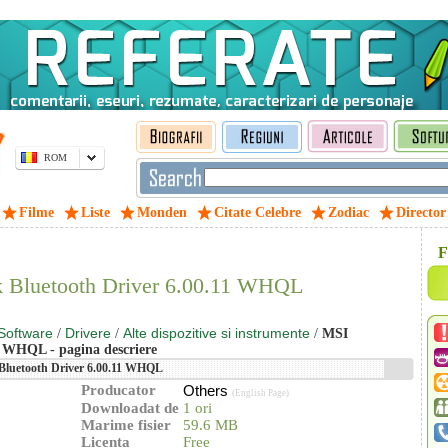
ROM
Filme
Liste
Monden
Citate Celebre
Zodiac
Director
F
Bluetooth Driver 6.00.11 WHQL
Software
Drivere
Alte dispozitive si instrumente
/
/
/
MSI
 WHQL - pagina descriere
Bluetooth Driver 6.00.11 WHQL
Producator
Others
(English Page)
Downloadat de
1 ori
Marime fisier
59.6 MB
Licenta
Free