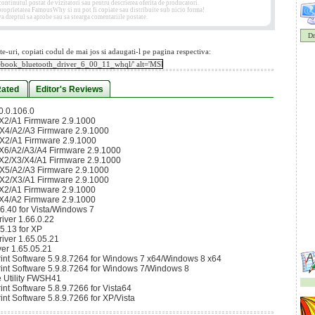
tinutul postat de vizitatori sau pentru descrierea oferita de producatori.
 proprietatea FamousWhy si nu pot fi copiate sau distribuite sub nicio forma!
 dreptul sa aprobe sau sa stearga comentariile postate.
Dr
te-uri, copiati codul de mai jos si adaugati-l pe pagina respectiva:
Rated
Editor's Reviews
0.0.106.0
2/A1 Firmware 2.9.1000
4/A2/A3 Firmware 2.9.1000
2/A1 Firmware 2.9.1000
6/A2/A3/A4 Firmware 2.9.1000
2/X3/X4/A1 Firmware 2.9.1000
5/A2/A3 Firmware 2.9.1000
2/X3/A1 Firmware 2.9.1000
2/A1 Firmware 2.9.1000
4/A2 Firmware 2.9.1000
6.40 for Vista/Windows 7
ver 1.66.0.22
5.13 for XP
ver 1.65.05.21
er 1.65.05.21
int Software 5.9.8.7264 for Windows 7 x64/Windows 8 x64
int Software 5.9.8.7264 for Windows 7/Windows 8
 Utility FWSH41
t Software 5.8.9.7266 for Vista64
t Software 5.8.9.7266 for XP/Vista