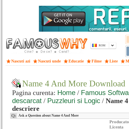
ROM
Nascuti azi
Nascuti unde
Educatie
Filme
Liste
M
Name 4 And More Download
Home
Famous Softwa
Pagina curenta:
/
descarcat
Puzzleuri si Logic
/
/
Name 4
descriere
Q:
Ask a Question about Name 4 And More
Producato
Licenta