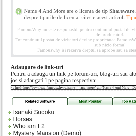
Name 4 And More are o licenta de tip
Shareware
despre tipurile de licenta, citeste acest articol:
Tipu
FamousWhy nu este responasbil pentru continutul postat de vizi
de producatori.
Tot continutul postat de vizitatori devine proprietatea FamousWh
sub nicio forma!
Famouswhy isi rezerva dreptul sa aprobe sau sa stea
Adaugare de link-uri
Pentru a adauga un link pe forum-uri, blog-uri sau alte
jos si adaugati-l pe pagina respectiva:
Related Software
Most Popular
Top Rat
Isanaki Sudoku
Horses
Who am I 2
Mystery Mansion (Demo)