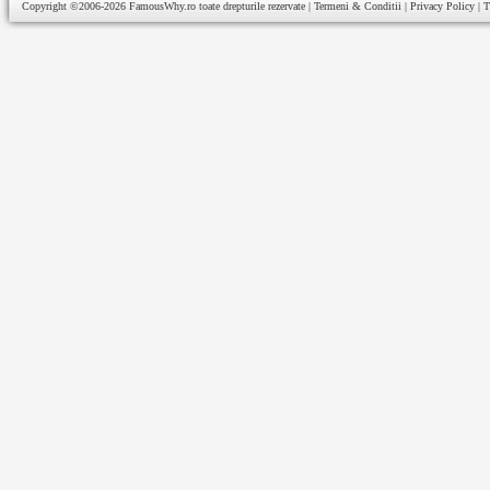
Copyright ©2006-2026
FamousWhy.ro
toate drepturile rezervate |
Termeni & Conditii
|
Privacy Policy
|
T