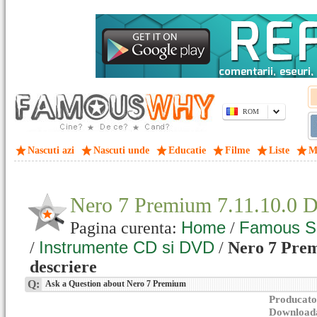
ROM
Nascuti azi
Nascuti unde
Educatie
Filme
Liste
M
Nero 7 Premium 7.11.10.0 
Home
Famous S
Pagina curenta:
/
Instrumente CD si DVD
/
/
Nero 7 Prem
descriere
Q:
Ask a Question about Nero 7 Premium
Producato
Downloada