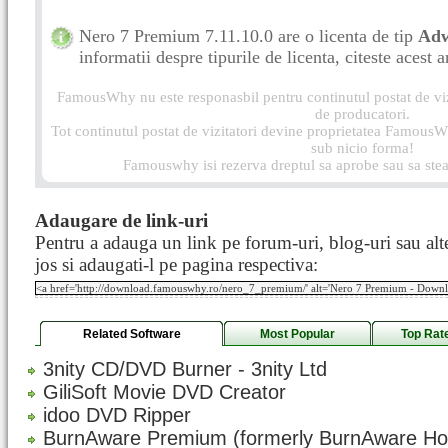
Nero 7 Premium 7.11.10.0 are o licenta de tip
Ad
informatii despre tipurile de licenta, citeste acest a
FamousWhy nu este responasbil pentru continutul postat de vizi
de producatori.
Tot continutul postat de vizitatori devine proprietatea FamousWh
sub nicio forma!
Famouswhy isi rezerva dreptul sa aprobe sau sa stea
Adaugare de link-uri
Pentru a adauga un link pe forum-uri, blog-uri sau alte
jos si adaugati-l pe pagina respectiva:
Related Software
Most Popular
Top Rat
3nity CD/DVD Burner - 3nity Ltd
GiliSoft Movie DVD Creator
idoo DVD Ripper
BurnAware Premium (formerly BurnAware H