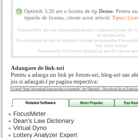
Optimik 3.20 are o licenta de tip
Demo
. Pentru ma
tipurile de licenta, citeste acest articol:
Tipuri Lice
FamousWhy nu este responasbil pentru continutul postat de vizi
de producatori.
Tot continutul postat de vizitatori devine proprietatea FamousWh
sub nicio forma!
Famouswhy isi rezerva dreptul sa aprobe sau sa stea
Adaugare de link-uri
Pentru a adauga un link pe forum-uri, blog-uri sau alte
jos si adaugati-l pe pagina respectiva:
Related Software
Most Popular
Top Rat
FocusMeter
Dean's Law Dictionary
Virtual Dyno
Lottery Analyzer Expert