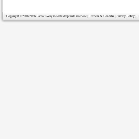
Copyright ©2006-2026
FamousWhy.ro
toate drepturile rezervate |
Termeni & Conditii
|
Privacy Policy
|
T