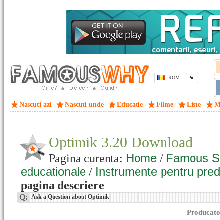
ROM
Nascuti azi
Nascuti unde
Educatie
Filme
Liste
M
Optimik 3.20 Download
Home
Famous S
Pagina curenta:
/
educationale
Instrumente pentru pre
/
pagina descriere
Q:
Ask a Question about Optimik
Producato