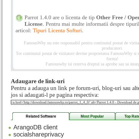
Parrot 1.4.0 are o licenta de tip
Other Free / Open
License
. Pentru mai multe informatii despre tipuril
articol:
Tipuri Licenta Softuri
.
FamousWhy nu este responasbil pentru continutul postat de vizitat
producatori.
Tot continutul postat de vizitatori devine proprietatea FamousWhy si nu
forma!
Famouswhy isi rezerva dreptul sa aprobe sau sa stearg
Adaugare de link-uri
Pentru a adauga un link pe forum-uri, blog-uri sau alte
jos si adaugati-l pe pagina respectiva:
Related Software
Most Popular
Top Rat
ArangoDB client
socialshareprivacy