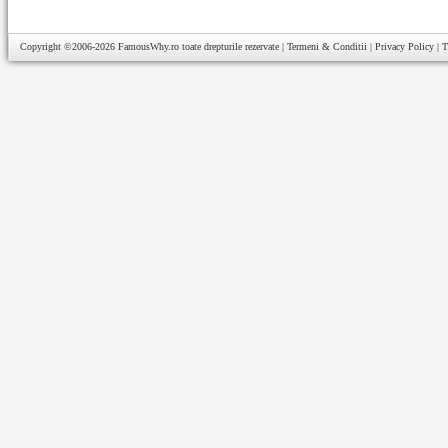
Copyright ©2006-2026
FamousWhy.ro
toate drepturile rezervate |
Termeni & Conditii
|
Privacy Policy
|
T