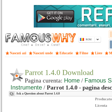
ROM
Nascuti azi
Nascuti unde
Educatie
Filme
Liste
M
Parrot 1.4.0 Download
Home
Famous S
Pagina curenta:
/
Instrumente
/
Parrot 1.4.0 - pagina des
Q:
Ask a Question about Parrot 1.4.0
Producato
Licenta