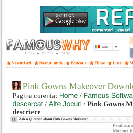
ROM
Nascuti azi
Nascuti unde
Educatie
Filme
Liste
M
Pink Gowns Makeover Downl
Home
Famous Softwa
Pagina curenta:
/
descarcat
Alte Jocuri
/
/
Pink Gowns Ma
descriere
Q:
Ask a Question about Pink Gowns Makeover
Producato
Marime fi