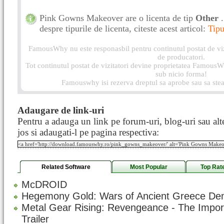
Pink Gowns Makeover are o licenta de tip
Other
despre tipurile de licenta, citeste acest articol:
Tipu
FamousWhy nu este responasbil pentru continutul postat de vizi
de producatori.
Tot continutul postat de vizitatori devine proprietatea FamousWh
sub nicio forma!
Famouswhy isi rezerva dreptul sa aprobe sau sa stea
Adaugare de link-uri
Pentru a adauga un link pe forum-uri, blog-uri sau alte
jos si adaugati-l pe pagina respectiva:
Related Software
Most Popular
Top Rat
McDROID
Hegemony Gold: Wars of Ancient Greece D
Metal Gear Rising: Revengeance - The Impor
Trailer