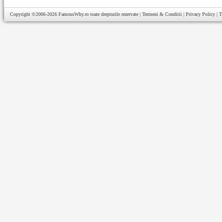
Copyright ©2006-2026
FamousWhy.ro
toate drepturile rezervate |
Termeni & Conditii
|
Privacy Policy
|
T