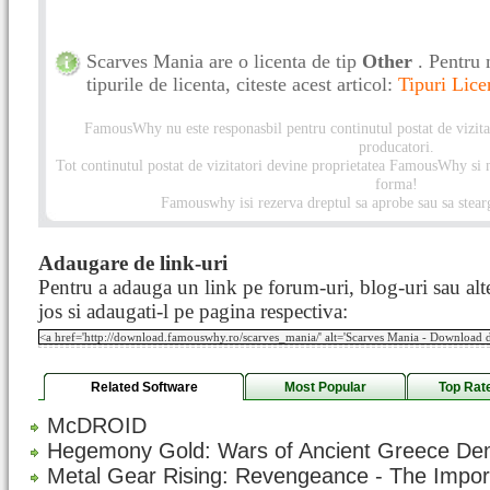
Scarves Mania are o licenta de tip
Other
. Pentru 
tipurile de licenta, citeste acest articol:
Tipuri Lice
FamousWhy nu este responasbil pentru continutul postat de vizitat
producatori.
Tot continutul postat de vizitatori devine proprietatea FamousWhy si nu
forma!
Famouswhy isi rezerva dreptul sa aprobe sau sa stearg
Adaugare de link-uri
Pentru a adauga un link pe forum-uri, blog-uri sau alte
jos si adaugati-l pe pagina respectiva:
Related Software
Most Popular
Top Rat
McDROID
Hegemony Gold: Wars of Ancient Greece D
Metal Gear Rising: Revengeance - The Impor