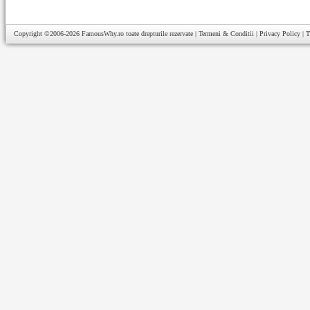
Copyright ©2006-2026
FamousWhy.ro
toate drepturile rezervate |
Termeni & Conditii
|
Privacy Policy
|
T