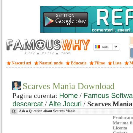
ROM
Nascuti azi
Nascuti unde
Educatie
Filme
Liste
M
Scarves Mania Download
Home
Famous Softwa
Pagina curenta:
/
descarcat
Alte Jocuri
/
/
Scarves Mania 
Q:
Ask a Question about Scarves Mania
Producato
Marime fi
Licenta