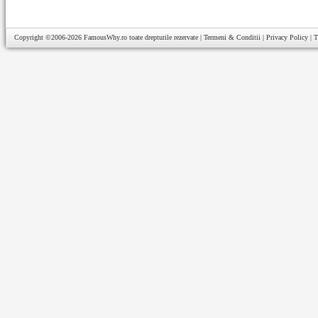
Copyright ©2006-2026
FamousWhy.ro
toate drepturile rezervate |
Termeni & Conditii
|
Privacy Policy
|
T