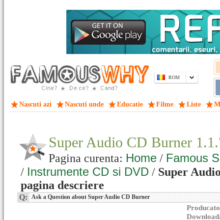
ROM
Nascuti azi
Nascuti unde
Educatie
Filme
Liste
M
Super Audio CD Burner 1.1
Home
Famous S
Pagina curenta:
/
Instrumente CD si DVD
/
/
Super Audio
pagina descriere
Q:
Ask a Question about Super Audio CD Burner
Producato
Downloada