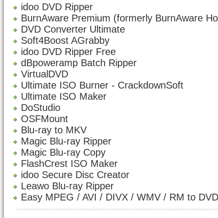
idoo DVD Ripper
BurnAware Premium (formerly BurnAware H
DVD Converter Ultimate
Soft4Boost AGrabby
idoo DVD Ripper Free
dBpoweramp Batch Ripper
VirtualDVD
Ultimate ISO Burner - CrackdownSoft
Ultimate ISO Maker
DoStudio
OSFMount
Blu-ray to MKV
Magic Blu-ray Ripper
Magic Blu-ray Copy
FlashCrest ISO Maker
idoo Secure Disc Creator
Leawo Blu-ray Ripper
Easy MPEG / AVI / DIVX / WMV / RM to DV