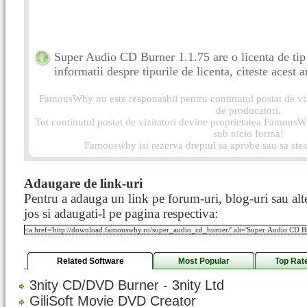
Super Audio CD Burner 1.1.75 are o licenta de ti
informatii despre tipurile de licenta, citeste acest a
FamousWhy nu este responasbil pentru continutul postat de vizi
de producatori.
Tot continutul postat de vizitatori devine proprietatea FamousWh
sub nicio forma!
Famouswhy isi rezerva dreptul sa aprobe sau sa stea
Adaugare de link-uri
Pentru a adauga un link pe forum-uri, blog-uri sau alte
jos si adaugati-l pe pagina respectiva:
Related Software
Most Popular
Top Rat
3nity CD/DVD Burner - 3nity Ltd
GiliSoft Movie DVD Creator