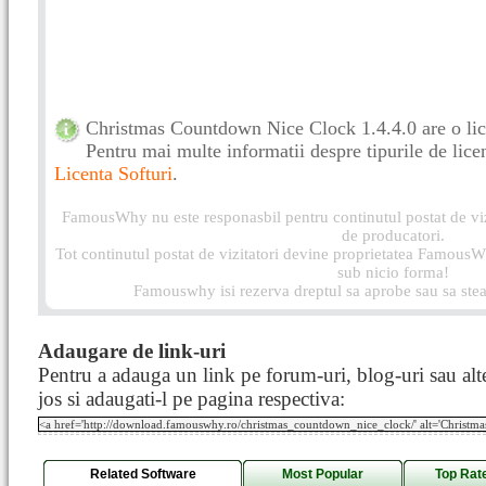
Christmas Countdown Nice Clock 1.4.4.0 are o lic
Pentru mai multe informatii despre tipurile de licen
Licenta Softuri
.
FamousWhy nu este responasbil pentru continutul postat de vizi
de producatori.
Tot continutul postat de vizitatori devine proprietatea FamousWh
sub nicio forma!
Famouswhy isi rezerva dreptul sa aprobe sau sa stea
Adaugare de link-uri
Pentru a adauga un link pe forum-uri, blog-uri sau alte
jos si adaugati-l pe pagina respectiva:
Related Software
Most Popular
Top Rat