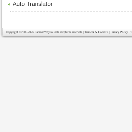
Auto Translator
Copyright ©2006-2026
FamousWhy.ro
toate drepturile rezervate |
Termeni & Conditii
|
Privacy Policy
|
T