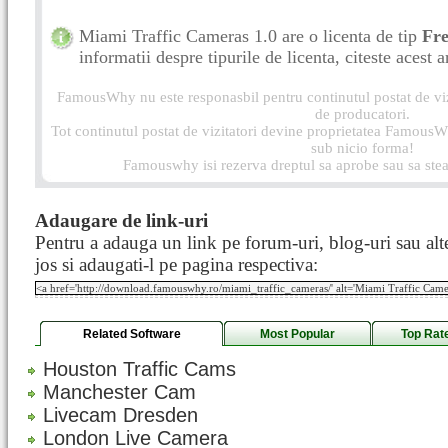
Miami Traffic Cameras 1.0 are o licenta de tip
Fr
informatii despre tipurile de licenta, citeste acest a
FamousWhy nu este responasbil pentru continutul postat de vizi
de producatori.
Tot continutul postat de vizitatori devine proprietatea FamousWh
sub nicio forma!
Famouswhy isi rezerva dreptul sa aprobe sau sa stea
Adaugare de link-uri
Pentru a adauga un link pe forum-uri, blog-uri sau alte
jos si adaugati-l pe pagina respectiva:
Related Software
Most Popular
Top Rat
Houston Traffic Cams
Manchester Cam
Livecam Dresden
London Live Camera