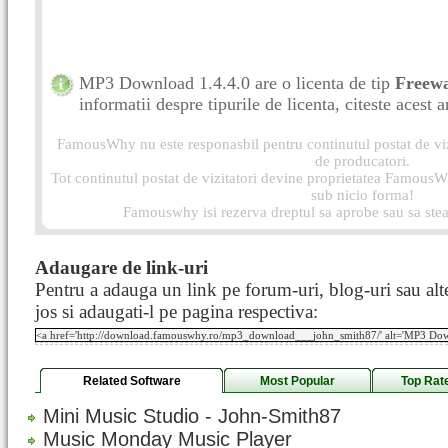
MP3 Download 1.4.4.0 are o licenta de tip
Freew
informatii despre tipurile de licenta, citeste acest a
FamousWhy nu este responasbil pentru continutul postat de vizi
de producatori.
Tot continutul postat de vizitatori devine proprietatea FamousWh
sub nicio forma!
Famouswhy isi rezerva dreptul sa aprobe sau sa stea
Adaugare de link-uri
Pentru a adauga un link pe forum-uri, blog-uri sau alte
jos si adaugati-l pe pagina respectiva:
Related Software
Most Popular
Top Rat
Mini Music Studio - John-Smith87
Music Monday Music Player