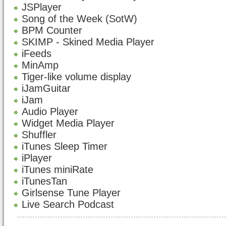
JSPlayer
Song of the Week (SotW)
BPM Counter
SKIMP - Skined Media Player
iFeeds
MinAmp
Tiger-like volume display
iJamGuitar
iJam
Audio Player
Widget Media Player
Shuffler
iTunes Sleep Timer
iPlayer
iTunes miniRate
iTunesTan
Girlsense Tune Player
Live Search Podcast