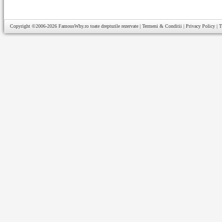
Copyright ©2006-2026
FamousWhy.ro
toate drepturile rezervate |
Termeni & Conditii
|
Privacy Policy
|
T