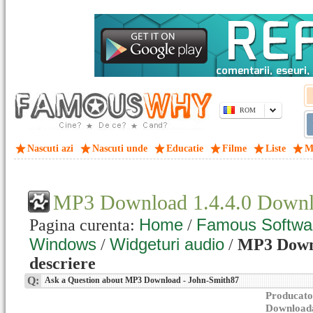
ROM
Nascuti azi
Nascuti unde
Educatie
Filme
Liste
M
MP3 Download 1.4.4.0 Down
Home
Famous Softwa
Pagina curenta:
/
Windows
Widgeturi audio
/
/
MP3 Downl
descriere
Q:
Ask a Question about MP3 Download - John-Smith87
Producato
Downloada