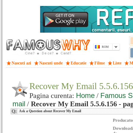
ROM
Nascuti azi
Nascuti unde
Educatie
Filme
Liste
M
Recover My Email 5.5.6.15
Home
Famous S
Pagina curenta:
/
mail
/
Recover My Email 5.5.6.156 - pag
Q:
Ask a Question about Recover My Email
Producato
Download