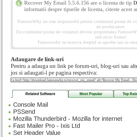
Recover My Email 5.5.6.156 are o licenta de tip
D
informatii despre tipurile de licenta, citeste acest a
FamousWhy nu este responasbil pentru continutul postat de vizi
de producatori.
Tot continutul postat de vizitatori devine proprietatea FamousWh
sub nicio forma!
Famouswhy isi rezerva dreptul sa aprobe sau sa stea
Adaugare de link-uri
Pentru a adauga un link pe forum-uri, blog-uri sau alte
jos si adaugati-l pe pagina respectiva:
Related Software
Most Popular
Top Rat
Console Mail
PSSend
Mozilla Thunderbird - Mozilla for internet
Fast Mailer Pro - Ixis Ltd
Set Header Value