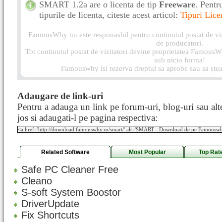
SMART 1.2a are o licenta de tip
Freeware
. Pentr
tipurile de licenta, citeste acest articol:
Tipuri Lice
FamousWhy nu este responasbil pentru continutul postat de vizi
de producatori.
Tot continutul postat de vizitatori devine proprietatea FamousWh
sub nicio forma!
Famouswhy isi rezerva dreptul sa aprobe sau sa stea
Adaugare de link-uri
Pentru a adauga un link pe forum-uri, blog-uri sau alte
jos si adaugati-l pe pagina respectiva:
Related Software
Most Popular
Top Rat
Safe PC Cleaner Free
Cleano
S-soft System Boostor
DriverUpdate
Fix Shortcuts