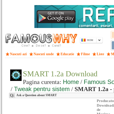
ROM
Nascuti azi
Nascuti unde
Educatie
Filme
Liste
M
SMART 1.2a Download
Home
Famous So
Pagina curenta:
/
Tweak pentru sistem
/
/
SMART 1.2a - 
Q:
Ask a Question about SMART
Producato
Download
de