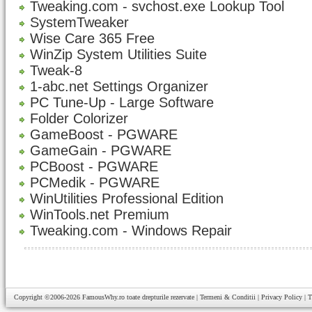
Tweaking.com - svchost.exe Lookup Tool
SystemTweaker
Wise Care 365 Free
WinZip System Utilities Suite
Tweak-8
1-abc.net Settings Organizer
PC Tune-Up - Large Software
Folder Colorizer
GameBoost - PGWARE
GameGain - PGWARE
PCBoost - PGWARE
PCMedik - PGWARE
WinUtilities Professional Edition
WinTools.net Premium
Tweaking.com - Windows Repair
Copyright ©2006-2026
FamousWhy.ro
toate drepturile rezervate |
Termeni & Conditii
|
Privacy Policy
|
T