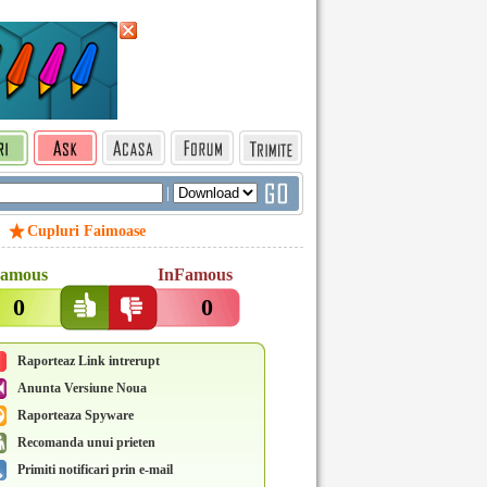
|
Cupluri Faimoase
amous
InFamous
0
0
Raporteaz Link intrerupt
Anunta Versiune Noua
Raporteaza Spyware
Recomanda unui prieten
Primiti notificari prin e-mail