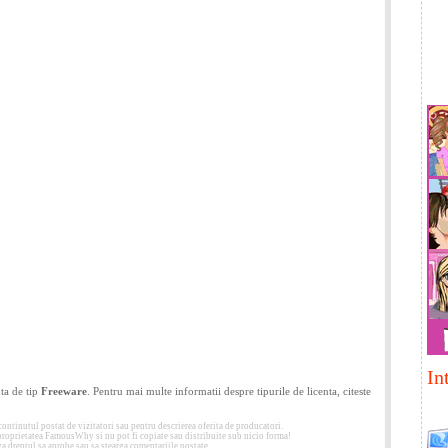
In
ta de tip
Freeware
. Pentru mai multe informatii despre tipurile de licenta, citeste
tinutul postat de vizitatori sau pentru descrierea oferita de producatori.
 proprietatea FamousWhy si nu pot fi copiate sau distribuite sub nicio forma!
 dreptul sa aprobe sau sa stearga comentariile postate.