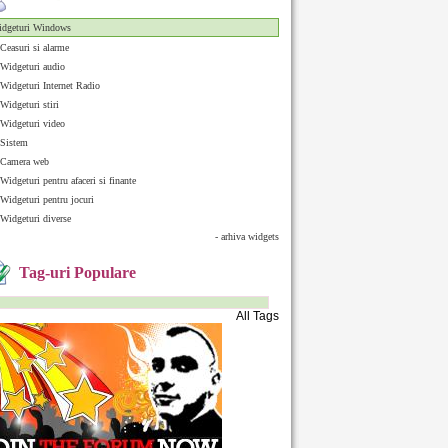
dgeturi Windows
Ceasuri si alarme
Widgeturi audio
Widgeturi Internet Radio
Widgeturi stiri
Widgeturi video
Sistem
Camera web
Widgeturi pentru afaceri si finante
Widgeturi pentru jocuri
Widgeturi diverse
- arhiva widgets
Tag-uri Populare
All Tags