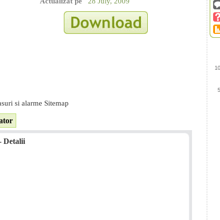
Actualizat pe
28 July, 2009
1
suri si alarme Sitemap
ator
 Detalii