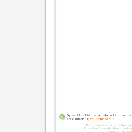
Spider-Man 3 Movie countdown 1.0 are o licen
acest articol:
Tipuri Licenta Softuri
.
FamousWhy nu este responasbil pentru con
Tot continutul postat de vizitatori devine
Famouswhy isi rezerva