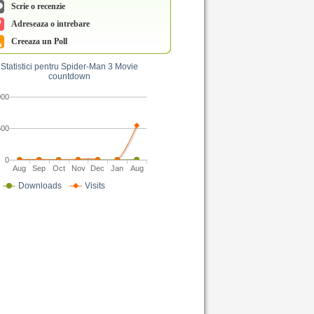
Scrie o recenzie
Adreseaza o intrebare
Creeaza un Poll
Statistici pentru Spider-Man 3 Movie
countdown
000
500
0
Aug
Sep
Oct
Nov
Dec
Jan
Aug
Downloads
Visits