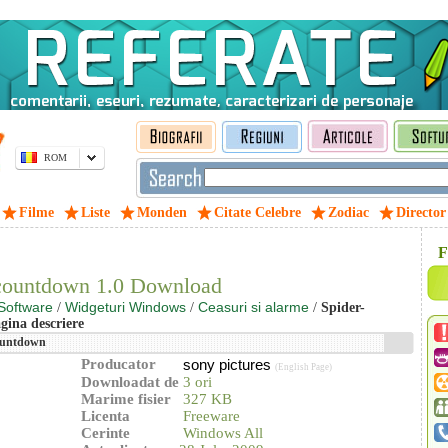
ROM
Filme
Liste
Monden
Citate Celebre
Zodiac
Director
F
countdown 1.0 Download
Software
Widgeturi Windows
Ceasuri si alarme
/
/
/
Spider-
gina descriere
ountdown
Producator
sony pictures
(English Page)
Downloadat de
3 ori
Marime fisier
327 KB
Licenta
Freeware
Cerinte
Windows All