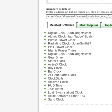
Adaugare de link-uri
Pentru a adauga un link pe forum-uri, blog-uri sau alte si
Related Software
Most Popular
Top 
Digital Clock - AddGadgets.com
Atomic Clock - Igor "Igogo" Bushin
Purple Flower Clock
Radiating Clock - John-Smith87
Pink Flower Clock
Islamic Prayer Times
Digital Clock - AddGadgets.com
Gear Driver
Starck Clock
ActiveX Clock
Buy Clock
Bar Clock
24 Hour Alarm Clock
ClockDigits
Amazon Clock
HUD Time
JoJo Alarm
Lost (Swan station) Clock
Acute Softwares TimerPRO
Sand Clock