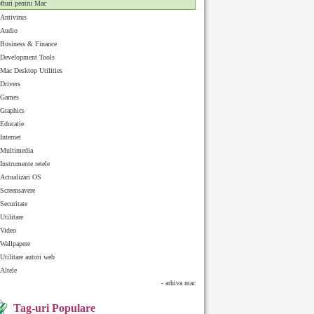
fturi pentru Mac
Antivirus
Audio
Business & Finance
Development Tools
Mac Desktop Utilities
Drivers
Games
Graphics
Educatie
Internet
Multimedia
Instrumente retele
Actualizari OS
Screensavere
Securitate
Utilitare
Video
Wallpapere
Utilitare autori web
Altele
- arhiva mac
Tag-uri Populare