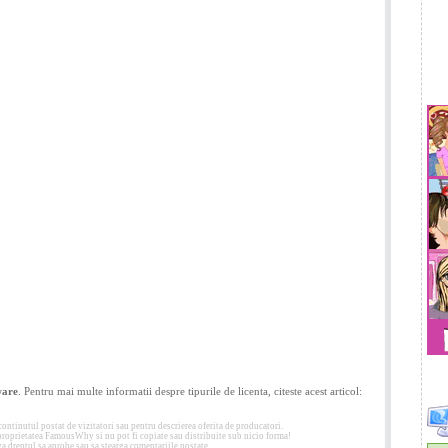
ware
. Pentru mai multe informatii despre tipurile de licenta, citeste acest articol:
tinutul postat de vizitatori sau pentru descrierea oferita de producatori.
 proprietatea FamousWhy si nu pot fi copiate sau distribuite sub nicio forma!
 dreptul sa aprobe sau sa stearga comentariile postate.