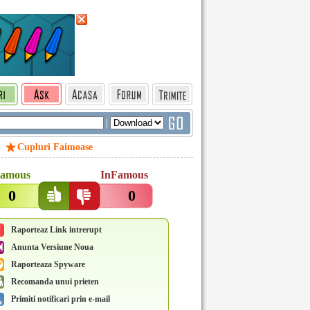
|
Cupluri Faimoase
amous
InFamous
0
0
Raporteaz Link intrerupt
Anunta Versiune Noua
Raporteaza Spyware
Recomanda unui prieten
Primiti notificari prin e-mail