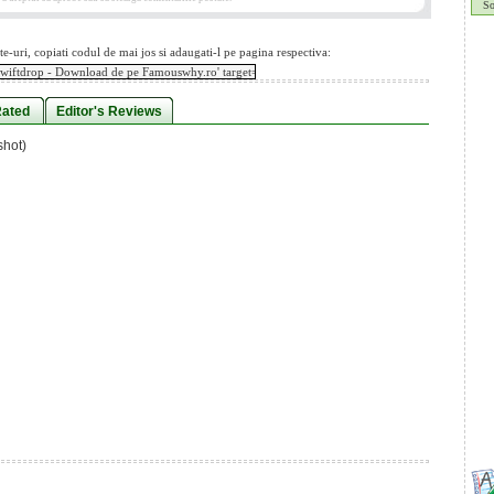
So
te-uri, copiati codul de mai jos si adaugati-l pe pagina respectiva:
Rated
Editor's Reviews
shot)