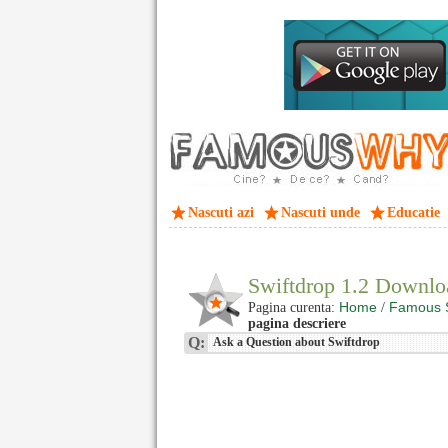
Nascuti azi
Nascuti unde
Educatie
Swiftdrop 1.2 Downlo
Home
Famous 
Pagina curenta:
/
pagina descriere
Q:
Ask a Question about Swiftdrop