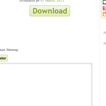
Actualizat pe
01 March, 2013
2
1
itare Sitemap
ator