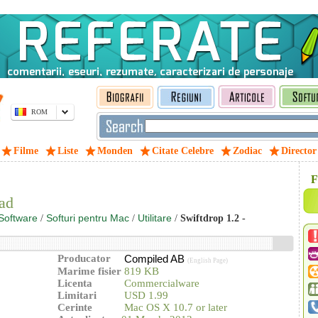
ROM
Filme
Liste
Monden
Citate Celebre
Zodiac
Director
F
ad
Software
Softuri pentru Mac
Utilitare
/
/
/
Swiftdrop 1.2 -
Producator
Compiled AB
(English Page)
Marime fisier
819 KB
Licenta
Commercialware
Limitari
USD 1.99
Cerinte
Mac OS X 10.7 or later