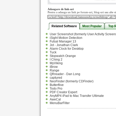
Adaugare de link-uri
Pentru a adauga un link pe forum-uri, blog-uri sau alte si
Related Software
Most Popular
Top 
User Screenshot (formerly User Activity Screen
iSight Motion Detection
Futsal Manager 13
Jot - Jonathan Clark
Alarm Clock for Desktop
Tuck
Stopwatch Orange
I Ching 2
MyViking
iBrow
Range
QRreader - Dan Long
captured
NeoFinder (formerly CDFinder)
Butterflive
Todo Pro
PDF Creator Expert
AnyMP4 iPad to Mac Transfer Ultimate
AweCal
MenuBarFilter