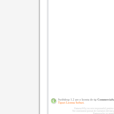
Swiftdrop 1.2 are o licenta de tip
Commercial
Tipuri Licenta Softuri
.
FamousWhy nu este responasbil pentru con
Tot continutul postat de vizitatori devine
Famouswhy isi rezerva