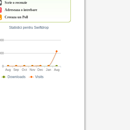
Scrie o recenzie
Adreseaza o intrebare
Creeaza un Poll
Statistici pentru Swiftdrop
000
000
0
Aug
Sep
Oct
Nov
Dec
Jan
Aug
Downloads
Visits