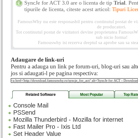
SyncJe for ACT 3.0 are o licenta de tip
Trial
. Pen
tipurile de licenta, citeste acest articol:
Tipuri Lice
FamousWhy nu este responasbil pentru continutul postat de vizi
de producatori.
Tot continutul postat de vizitatori devine proprietatea FamousWh
sub nicio forma!
Famouswhy isi rezerva dreptul sa aprobe sau sa stea
Adaugare de link-uri
Pentru a adauga un link pe forum-uri, blog-uri sau alte
jos si adaugati-l pe pagina respectiva:
Related Software
Most Popular
Top Rat
Console Mail
PSSend
Mozilla Thunderbird - Mozilla for internet
Fast Mailer Pro - Ixis Ltd
Set Header Value