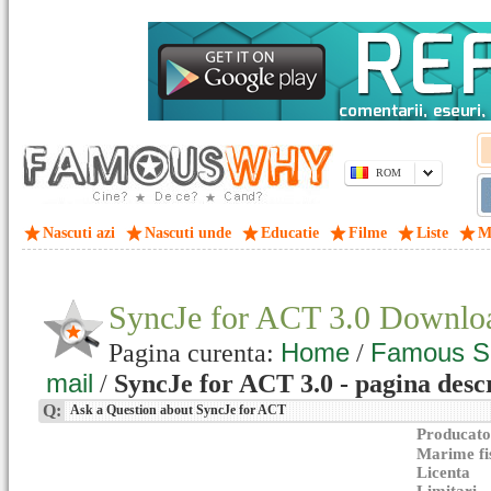
ROM
Nascuti azi
Nascuti unde
Educatie
Filme
Liste
M
SyncJe for ACT 3.0 Downlo
Home
Famous S
Pagina curenta:
/
mail
/
SyncJe for ACT 3.0 - pagina desc
Q:
Ask a Question about SyncJe for ACT
Producato
Marime fi
Licenta