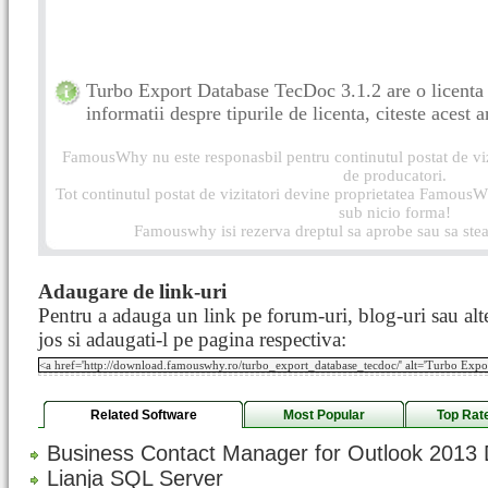
Turbo Export Database TecDoc 3.1.2 are o licenta
informatii despre tipurile de licenta, citeste acest a
FamousWhy nu este responasbil pentru continutul postat de vizi
de producatori.
Tot continutul postat de vizitatori devine proprietatea FamousWh
sub nicio forma!
Famouswhy isi rezerva dreptul sa aprobe sau sa stea
Adaugare de link-uri
Pentru a adauga un link pe forum-uri, blog-uri sau alte
jos si adaugati-l pe pagina respectiva:
Related Software
Most Popular
Top Rat
Business Contact Manager for Outlook 2013 
Lianja SQL Server