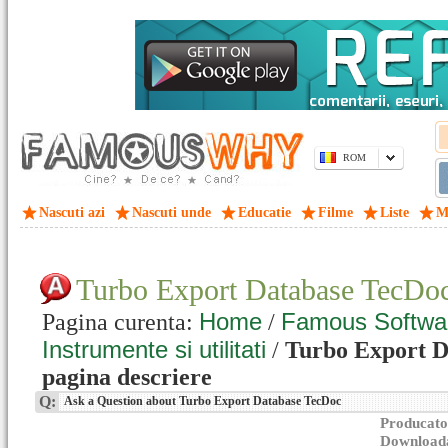
ROM
Nascuti azi
Nascuti unde
Educatie
Filme
Liste
M
Turbo Export Database TecDo
Home
Famous Softwa
Pagina curenta:
/
Instrumente si utilitati
/
Turbo Export Da
pagina descriere
Q:
Ask a Question about Turbo Export Database TecDoc
Producato
Download