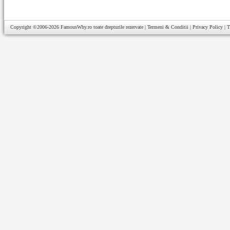
Copyright ©2006-2026
FamousWhy.ro
toate drepturile rezervate |
Termeni & Conditii
|
Privacy Policy
|
T