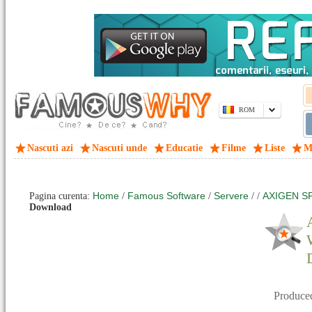
ROM
Nascuti azi
Nascuti unde
Educatie
Filme
Liste
M
Home
Famous Software
Servere
AXIGEN SP 
Pagina curenta:
/
/
/
/
Download
Produce