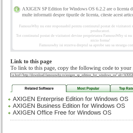
AXIGEN SP Edition for Windows OS 6.2.2 are o licenta d
multe informatii despre tipurile de licenta, citeste acest artic
FamousWhy nu este responasbil pentru continutul postat de vizitatori s
producatori.
Tot continutul postat de vizitatori devine proprietatea FamousWhy si nu p
nicio forma!
Famouswhy isi rezerva dreptul sa aprobe sau sa stearga com
Link to this page
To link to this page, copy the following code to your s
Related Software
Most Popular
Top Rat
AXIGEN Enterprise Edition for Windows OS
AXIGEN Business Edition for Windows OS
AXIGEN Office Free for Windows OS