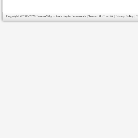
Copyright ©2006-2026
FamousWhy.ro
toate drepturile rezervate |
Termeni & Conditii
|
Privacy Policy
|
T