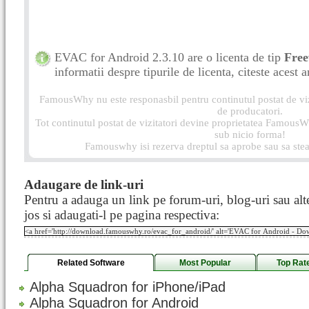
EVAC for Android 2.3.10 are o licenta de tip
Fre
informatii despre tipurile de licenta, citeste acest a
FamousWhy nu este responasbil pentru continutul postat de vizi
de producatori.
Tot continutul postat de vizitatori devine proprietatea FamousWh
sub nicio forma!
Famouswhy isi rezerva dreptul sa aprobe sau sa stea
Adaugare de link-uri
Pentru a adauga un link pe forum-uri, blog-uri sau alte
jos si adaugati-l pe pagina respectiva:
Related Software
Most Popular
Top Rat
Alpha Squadron for iPhone/iPad
Alpha Squadron for Android