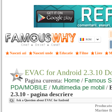
ROM
Nascuti azi
Nascuti unde
Educatie
Filme
Liste
M
EVAC for Android 2.3.10 D
Home
Famous S
Pagina curenta:
/
PDA/MOBILE
Multimedia pe mobil
/
/
2.3.10 - pagina descriere
Q:
Ask a Question about EVAC for Android
Producato
Marime fi