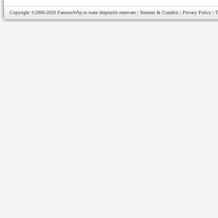
Copyright ©2006-2026
FamousWhy.ro
toate drepturile rezervate |
Termeni & Conditii
|
Privacy Policy
|
T