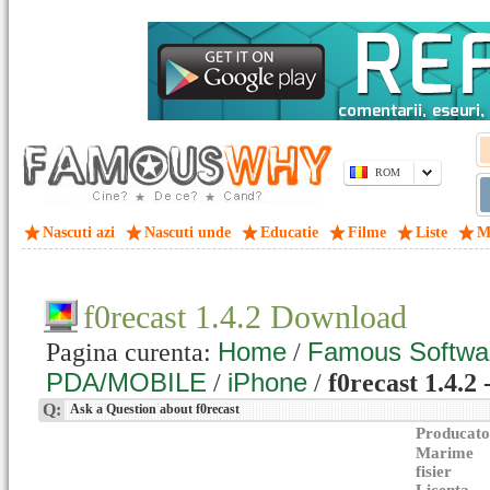
ROM
Nascuti azi
Nascuti unde
Educatie
Filme
Liste
M
f0recast 1.4.2 Download
Home
Famous Softwa
Pagina curenta:
/
PDA/MOBILE
iPhone
/
/
f0recast 1.4.2
Q:
Ask a Question about f0recast
Producato
Marime
fisier