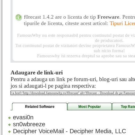
f0recast 1.4.2 are o licenta de tip
Freeware
. Pentr
tipurile de licenta, citeste acest articol:
Tipuri Lice
FamousWhy nu este responasbil pentru continutul postat de vizi
de producatori.
Tot continutul postat de vizitatori devine proprietatea FamousWh
sub nicio forma!
Famouswhy isi rezerva dreptul sa aprobe sau sa stea
Adaugare de link-uri
Pentru a adauga un link pe forum-uri, blog-uri sau alte
jos si adaugati-l pe pagina respectiva:
Related Software
Most Popular
Top Rat
evasi0n
sn0wbreeze
Decipher VoiceMail - Decipher Media, LLC