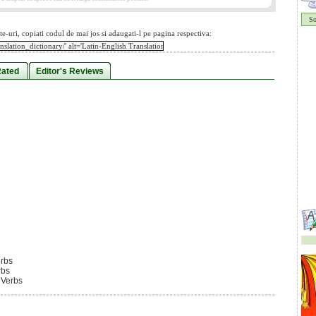
S
te-uri, copiati codul de mai jos si adaugati-l pe pagina respectiva:
Rated
Editor's Reviews
erbs
rbs
 Verbs