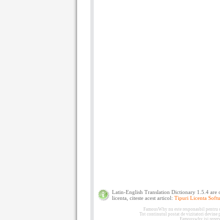
Latin-English Translation Dictionary 1.5.4 are o
licenta, citeste acest articol:
Tipuri Licenta Softu
FamousWhy nu este responasbil pentru con
Tot continutul postat de vizitatori devine
Famouswhy isi rezerva