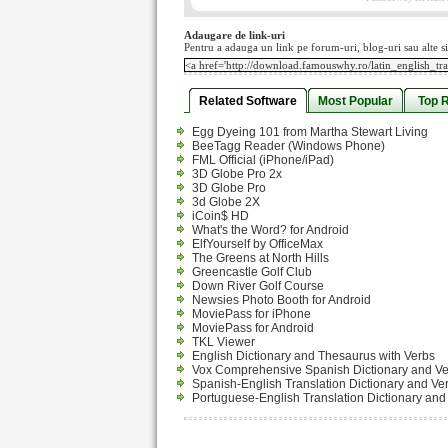
Adaugare de link-uri
Pentru a adauga un link pe forum-uri, blog-uri sau alte si
Related Software
Most Popular
Top 
Egg Dyeing 101 from Martha Stewart Living
BeeTagg Reader (Windows Phone)
FML Official (iPhone/iPad)
3D Globe Pro 2x
3D Globe Pro
3d Globe 2X
iCoin$ HD
What's the Word? for Android
ElfYourself by OfficeMax
The Greens at North Hills
Greencastle Golf Club
Down River Golf Course
Newsies Photo Booth for Android
MoviePass for iPhone
MoviePass for Android
TKL Viewer
English Dictionary and Thesaurus with Verbs
Vox Comprehensive Spanish Dictionary and V
Spanish-English Translation Dictionary and Ve
Portuguese-English Translation Dictionary and