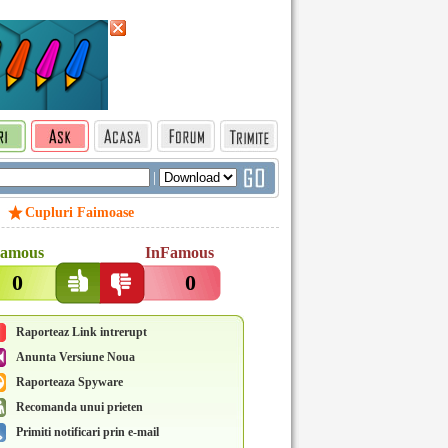
|
Cupluri Faimoase
amous
InFamous
0
0
Raporteaz Link intrerupt
Anunta Versiune Noua
Raporteaza Spyware
Recomanda unui prieten
Primiti notificari prin e-mail