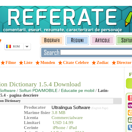
ROM
Filme
Liste
Monden
Citate Celebre
Zodiac
Director
F
tion Dictionary 1.5.4 Download
Software
Softuri PDA/MOBILE
Educatie pe mobil
/
/
/
Latin-
5.4 - pagina descriere
on Dictionary
Producator
Ultralingua Software
(English Page)
Marime fisier
3.8 MB
Licenta
Commercialware
Limitari
USD 14.99
Cerinte
iPhone / iPad