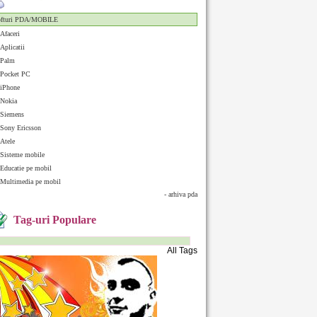
ofturi PDA/MOBILE
Afaceri
Aplicatii
Palm
Pocket PC
iPhone
Nokia
Siemens
Sony Ericsson
Atele
Sisteme mobile
Educatie pe mobil
Multimedia pe mobil
- arhiva pda
Tag-uri Populare
All Tags