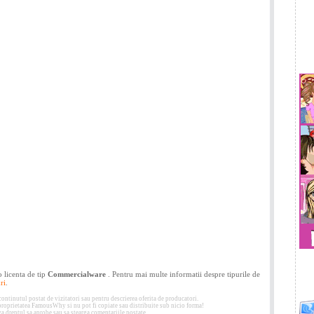
 licenta de tip
Commercialware
. Pentru mai multe informatii despre tipurile de
ri
.
tinutul postat de vizitatori sau pentru descrierea oferita de producatori.
 proprietatea FamousWhy si nu pot fi copiate sau distribuite sub nicio forma!
 dreptul sa aprobe sau sa stearga comentariile postate.