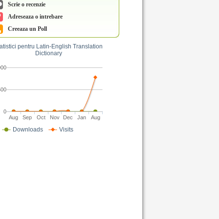
Scrie o recenzie
Adreseaza o intrebare
Creeaza un Poll
atistici pentru Latin-English Translation
Dictionary
000
500
0
Aug
Sep
Oct
Nov
Dec
Jan
Aug
Downloads
Visits