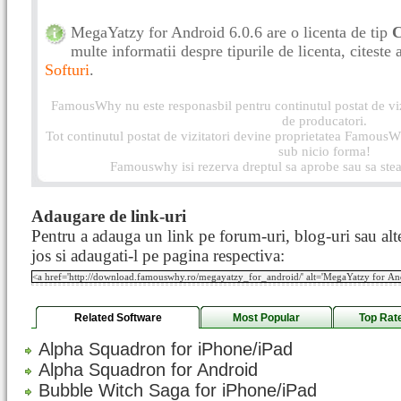
MegaYatzy for Android 6.0.6 are o licenta de tip
C
multe informatii despre tipurile de licenta, citeste 
Softuri
.
FamousWhy nu este responasbil pentru continutul postat de vizi
de producatori.
Tot continutul postat de vizitatori devine proprietatea FamousWh
sub nicio forma!
Famouswhy isi rezerva dreptul sa aprobe sau sa stea
Adaugare de link-uri
Pentru a adauga un link pe forum-uri, blog-uri sau alte
jos si adaugati-l pe pagina respectiva:
Related Software
Most Popular
Top Rat
Alpha Squadron for iPhone/iPad
Alpha Squadron for Android
Bubble Witch Saga for iPhone/iPad