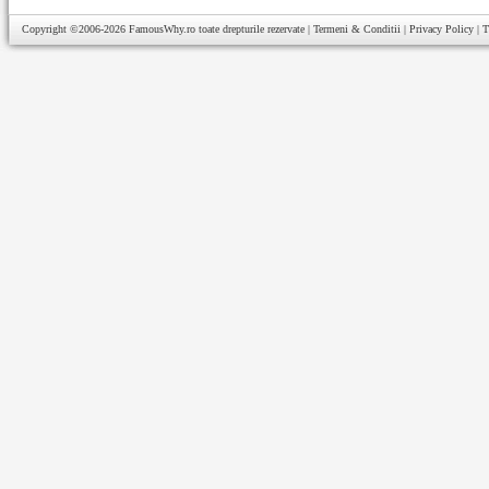
Copyright ©2006-2026
FamousWhy.ro
toate drepturile rezervate |
Termeni & Conditii
|
Privacy Policy
|
T