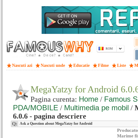
ROM
Nascuti azi
Nascuti unde
Educatie
Filme
Liste
M
MegaYatzy for Android 6.0
Home
Famous S
Pagina curenta:
/
PDA/MOBILE
Multimedia pe mobil
/
/
6.0.6 - pagina descriere
Q:
Ask a Question about MegaYatzy for Android
Producato
Marime fi