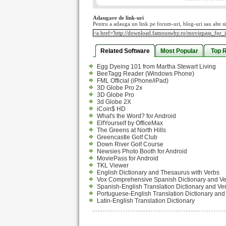
Adaugare de link-uri
Pentru a adauga un link pe forum-uri, blog-uri sau alte si
Related Software
Most Popular
Top 
Egg Dyeing 101 from Martha Stewart Living
BeeTagg Reader (Windows Phone)
FML Official (iPhone/iPad)
3D Globe Pro 2x
3D Globe Pro
3d Globe 2X
iCoin$ HD
What's the Word? for Android
ElfYourself by OfficeMax
The Greens at North Hills
Greencastle Golf Club
Down River Golf Course
Newsies Photo Booth for Android
MoviePass for Android
TKL Viewer
English Dictionary and Thesaurus with Verbs
Vox Comprehensive Spanish Dictionary and V
Spanish-English Translation Dictionary and Ve
Portuguese-English Translation Dictionary and
Latin-English Translation Dictionary