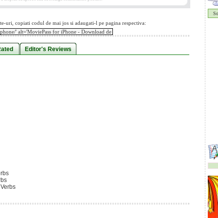
S
te-uri, copiati codul de mai jos si adaugati-l pe pagina respectiva:
Rated
Editor's Reviews
erbs
rbs
 Verbs