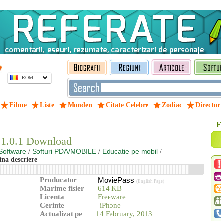
ROM
Filme
Liste
Monden
Citate Celebre
Zodiac
Director
F
 1.0.1 Download
Software
Softuri PDA/MOBILE
Educatie pe mobil
/
/
/
ina descriere
Producator
MoviePass
(English Page)
Marime fisier
614 KB
Licenta
Freeware
Cerinte
iPhone
Actualizat pe
14 February, 2013