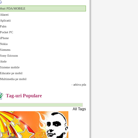
ofturi PDA/MOBILE
Afaceri
Aplicatii
Palm
Pocket PC
iPhone
Nokia
Siemens
Sony Ericsson
Atele
Sisteme mobile
Educatie pe mobil
Multimedia pe mobil
- arhiva pda
Tag-uri Populare
All Tags