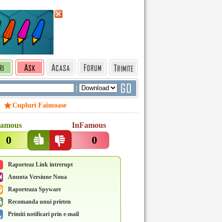
|
Cupluri Faimoase
amous
InFamous
0
0
Raporteaz Link intrerupt
Anunta Versiune Noua
Raporteaza Spyware
Recomanda unui prieten
Primiti notificari prin e-mail