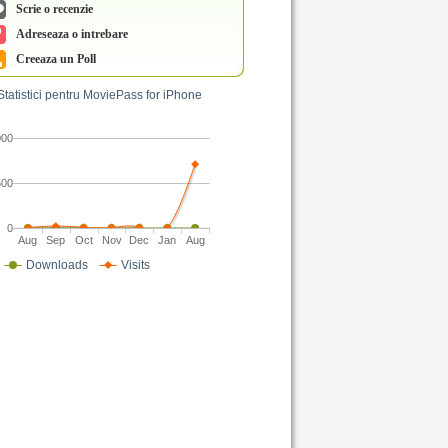
Scrie o recenzie
Adreseaza o intrebare
Creeaza un Poll
Statistici pentru MoviePass for iPhone
000
500
0
Aug
Sep
Oct
Nov
Dec
Jan
Aug
Downloads
Visits