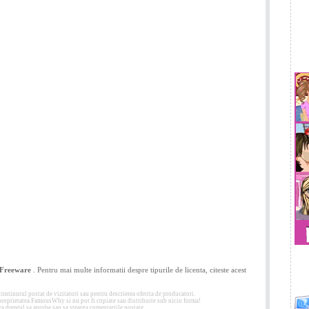
Freeware
. Pentru mai multe informatii despre tipurile de licenta, citeste acest
tinutul postat de vizitatori sau pentru descrierea oferita de producatori.
 proprietatea FamousWhy si nu pot fi copiate sau distribuite sub nicio forma!
 dreptul sa aprobe sau sa stearga comentariile postate.