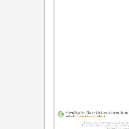
MoviePass for iPhone 1.0.1 are o licenta de tip
articol:
Tipuri Licenta Softuri
.
FamousWhy nu este responasbil pentru con
Tot continutul postat de vizitatori devine
Famouswhy isi rezerva