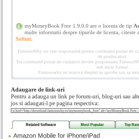
myMoneyBook Free 1.9.0.0 are o licenta de tip
A
multe informatii despre tipurile de licenta, citeste 
Softuri
.
FamousWhy nu este responasbil pentru continutul postat de vizi
de producatori.
Tot continutul postat de vizitatori devine proprietatea FamousWh
sub nicio forma!
Famouswhy isi rezerva dreptul sa aprobe sau sa stea
Adaugare de link-uri
Pentru a adauga un link pe forum-uri, blog-uri sau alte
jos si adaugati-l pe pagina respectiva:
Related Software
Most Popular
Top Rat
Amazon Mobile for iPhone/iPad