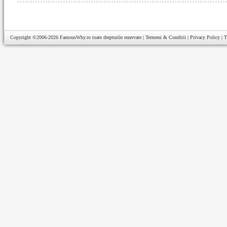
Copyright ©2006-2026
FamousWhy.ro
toate drepturile rezervate |
Termeni & Conditii
|
Privacy Policy
|
T