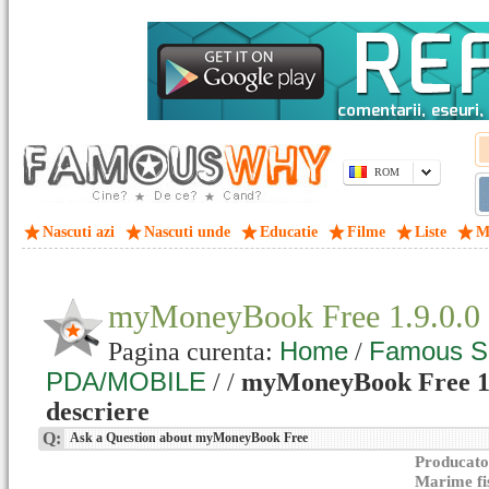
ROM
Nascuti azi
Nascuti unde
Educatie
Filme
Liste
M
myMoneyBook Free 1.9.0.0
Home
Famous S
Pagina curenta:
/
PDA/MOBILE
/
/
myMoneyBook Free 1.9
descriere
Q:
Ask a Question about myMoneyBook Free
Producato
Marime fi