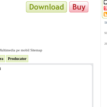
St
5
2
ultimedia pe mobil Sitemap
ra
Producator
i