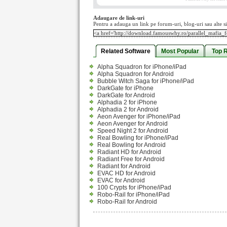
Adaugare de link-uri
Pentru a adauga un link pe forum-uri, blog-uri sau alte si
Related Software
Most Popular
Top 
Alpha Squadron for iPhone/iPad
Alpha Squadron for Android
Bubble Witch Saga for iPhone/iPad
DarkGate for iPhone
DarkGate for Android
Alphadia 2 for iPhone
Alphadia 2 for Android
Aeon Avenger for iPhone/iPad
Aeon Avenger for Android
Speed Night 2 for Android
Real Bowling for iPhone/iPad
Real Bowling for Android
Radiant HD for Android
Radiant Free for Android
Radiant for Android
EVAC HD for Android
EVAC for Android
100 Crypts for iPhone/iPad
Robo-Rail for iPhone/iPad
Robo-Rail for Android