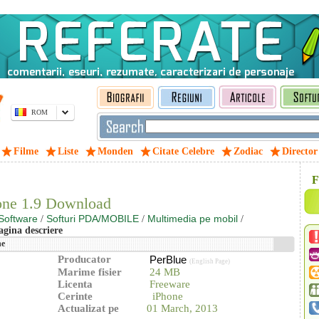
ROM
Filme
Liste
Monden
Citate Celebre
Zodiac
Director
F
hone 1.9 Download
Software
Softuri PDA/MOBILE
Multimedia pe mobil
/
/
/
agina descriere
ne
Producator
PerBlue
(English Page)
Marime fisier
24 MB
Licenta
Freeware
Cerinte
iPhone
Actualizat pe
01 March, 2013