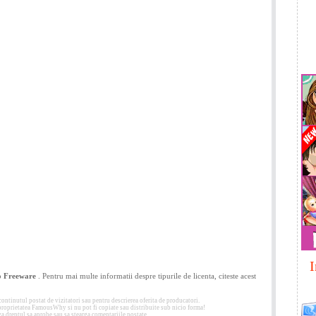
I
ip
Freeware
. Pentru mai multe informatii despre tipurile de licenta, citeste acest
tinutul postat de vizitatori sau pentru descrierea oferita de producatori.
 proprietatea FamousWhy si nu pot fi copiate sau distribuite sub nicio forma!
 dreptul sa aprobe sau sa stearga comentariile postate.