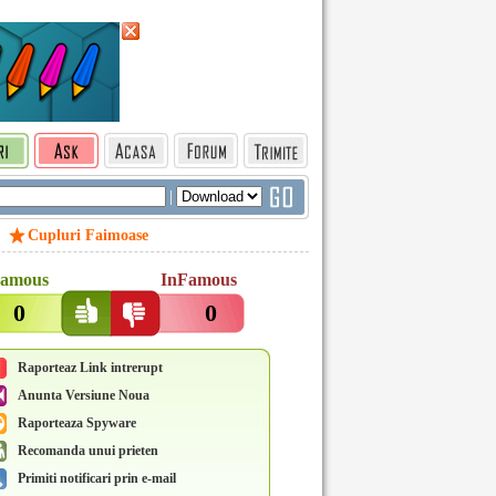
|
Cupluri Faimoase
amous
InFamous
0
0
Raporteaz Link intrerupt
Anunta Versiune Noua
Raporteaza Spyware
Recomanda unui prieten
Primiti notificari prin e-mail