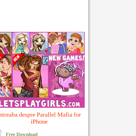
ntreaba despre Parallel Mafia for
iPhone
Free Download