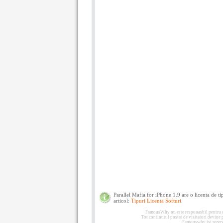
Parallel Mafia for iPhone 1.9 are o licenta de t
articol:
Tipuri Licenta Softuri
.
FamousWhy nu este responasbil pentru con
Tot continutul postat de vizitatori devine
Famouswhy isi rezerva