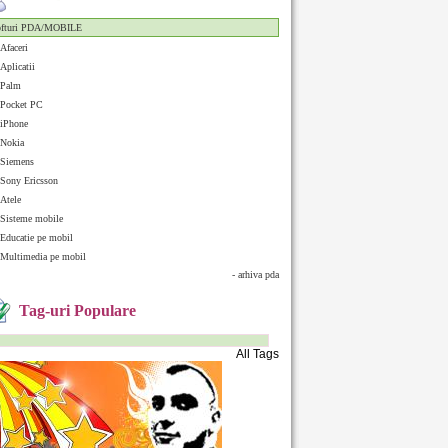
ofturi PDA/MOBILE
Afaceri
Aplicatii
Palm
Pocket PC
iPhone
Nokia
Siemens
Sony Ericsson
Atele
Sisteme mobile
Educatie pe mobil
Multimedia pe mobil
- arhiva pda
Tag-uri Populare
All Tags