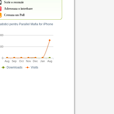
Scrie o recenzie
Adreseaza o intrebare
Creeaza un Poll
atistici pentru Parallel Mafia for iPhone
000
500
0
Aug
Sep
Oct
Nov
Dec
Jan
Aug
Downloads
Visits