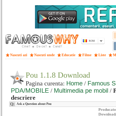
ROM
Nascuti azi
Nascuti unde
Educatie
Filme
Liste
M
Pou 1.1.8 Download
Home
Famous S
Pagina curenta:
/
PDA/MOBILE
Multimedia pe mobil
/
/
P
descriere
Q:
Ask a Question about Pou
Producato
Downloada