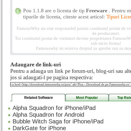
Pou 1.1.8 are o licenta de tip
Freeware
. Pentru m
tipurile de licenta, citeste acest articol:
Tipuri Lice
FamousWhy nu este responasbil pentru continutul postat de vizi
de producatori.
Tot continutul postat de vizitatori devine proprietatea FamousWh
sub nicio forma!
Famouswhy isi rezerva dreptul sa aprobe sau sa stea
Adaugare de link-uri
Pentru a adauga un link pe forum-uri, blog-uri sau alte
jos si adaugati-l pe pagina respectiva:
Related Software
Most Popular
Top Rat
Alpha Squadron for iPhone/iPad
Alpha Squadron for Android
Bubble Witch Saga for iPhone/iPad
DarkGate for iPhone