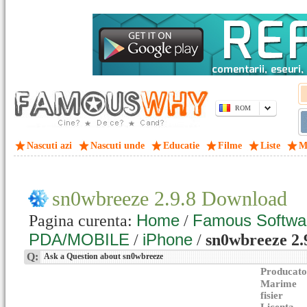
ROM
Nascuti azi
Nascuti unde
Educatie
Filme
Liste
M
sn0wbreeze 2.9.8 Download
Home
Famous Softwa
Pagina curenta:
/
PDA/MOBILE
iPhone
/
/
sn0wbreeze 2.9
Q:
Ask a Question about sn0wbreeze
Producato
Marime
fisier