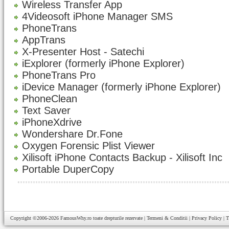
Wireless Transfer App
4Videosoft iPhone Manager SMS
PhoneTrans
AppTrans
X-Presenter Host - Satechi
iExplorer (formerly iPhone Explorer)
PhoneTrans Pro
iDevice Manager (formerly iPhone Explorer)
PhoneClean
Text Saver
iPhoneXdrive
Wondershare Dr.Fone
Oxygen Forensic Plist Viewer
Xilisoft iPhone Contacts Backup - Xilisoft Inc
Portable DuperCopy
Copyright ©2006-2026
FamousWhy.ro
toate drepturile rezervate |
Termeni & Conditii
|
Privacy Policy
|
T