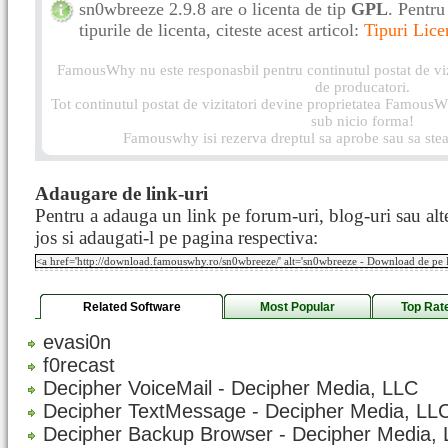
sn0wbreeze 2.9.8 are o licenta de tip
GPL
. Pentru
tipurile de licenta, citeste acest articol:
Tipuri Lice
FamousWhy nu este responasbil pentru continutul postat de vizi
de producatori.
Tot continutul postat de vizitatori devine proprietatea FamousWh
sub nicio forma!
Famouswhy isi rezerva dreptul sa aprobe sau sa stea
Adaugare de link-uri
Pentru a adauga un link pe forum-uri, blog-uri sau alte
jos si adaugati-l pe pagina respectiva:
Related Software
Most Popular
Top Rat
evasi0n
f0recast
Decipher VoiceMail - Decipher Media, LLC
Decipher TextMessage - Decipher Media, LL
Decipher Backup Browser - Decipher Media,